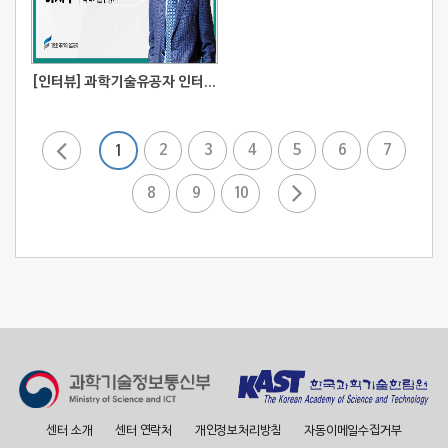
[인터뷰] 과학기술유공자 인터뷰_이서구 이화여자대학교 석좌교
2
3
4
5
6
7
1
8
9
10
센터 소개
센터 연락처
개인정보처리방침
자동이메일수집거부