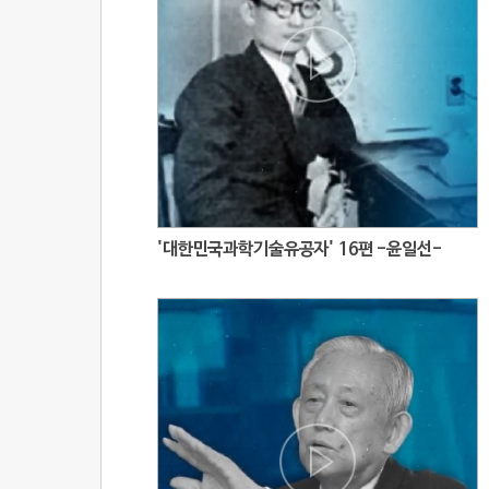
'대한민국과학기술유공자' 16편 -윤일선-