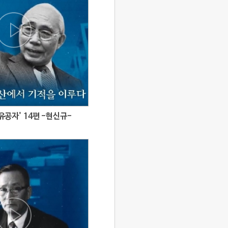
공자' 14편 -현신규-