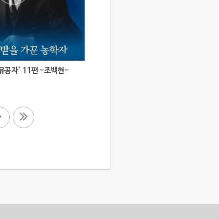
공자' 11편 -조백현-