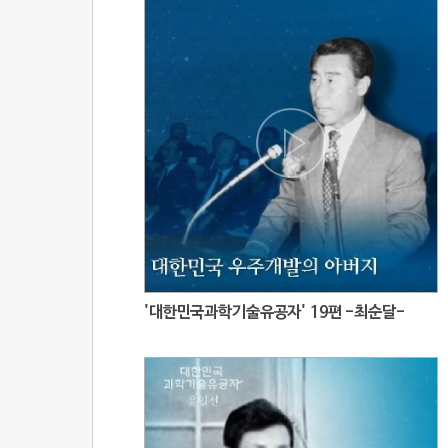
'대한민국과학기술유공자' 19편 -최순달-