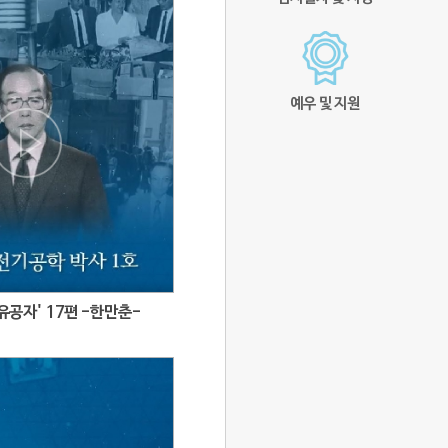
예우 및 지원
공자' 17편 -한만춘-