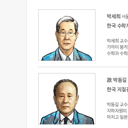
박세희
서
한국 수학
박세희 교수
가까이 봉직
수학과 수학
故 박동길
한국 지질
박동길 교수
지하자원의 
마치고 일본