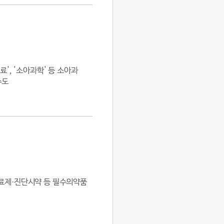
', '소아과학' 등 소아과
주도
료제·진단시약 등 필수의약품