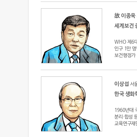
故 이종욱
세계보건 
WHO 제6
인구 1만 
보건행정가
이상섭
서
한국 생화
1960년대
분리·합성 
교육연구재단