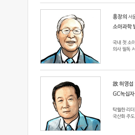
홍창의
서
소아과학 
국내 첫 소
의사 필독 
故 허영섭
GC녹십자
탁월한 리더
국산화 주도