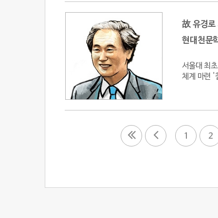
故 유경로
현대천문학
서울대 최초
체계 마련 
1
2