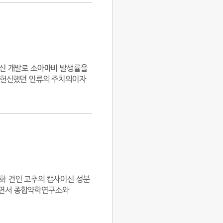
백신 개발로 소아마비 발생률을
을 헌신했던 인류의 주치의이자
업화 견인 고추의 캡사이신 성분
하면서 종합약학연구소와