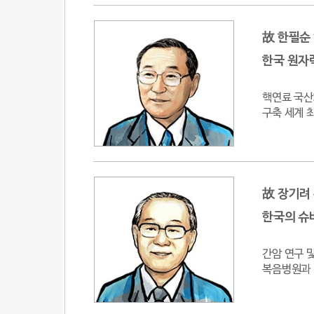
故 한필순
한국 원자
핵연료 국산
구축 세계 
故 장기려
한국의 슈
간암 연구 
복음병원과 