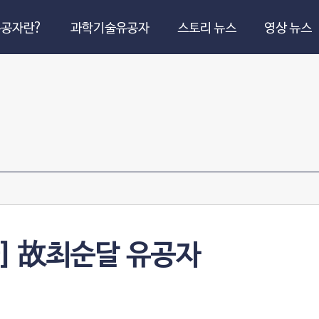
공자란?
과학기술유공자
스토리 뉴스
영상 뉴스
] 故최순달 유공자