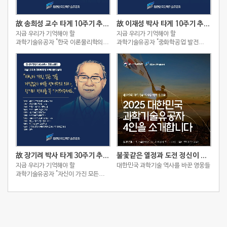
故 송희성 교수 타계 10주기 추모 스토리
故 이재성 박사 타계 10주기 추모 스토리
지금 우리가 기억해야 할
지금 우리가 기억해야 할
과학기술유공자 "한국 이론물리학의
과학기술유공자 "중화학공업 발전
성장을 이끈 선구자, 송희성"
주도한 국내 화학공학 선구자, 이재성"
故 장기려 박사 타계 30주기 추모 스토리
불꽃같은 열정과 도전 정신이 빚어낸 2025 대한민국 과학기술유공자 4인
지금 우리가 기억해야 할
대한민국 과학기술 역사를 바꾼 영웅들
과학기술유공자 "자신이 가진 모든
것을 아낌없이 베푼 박애주의 의사,
장기려 박사를 꼭 기억해주세요."