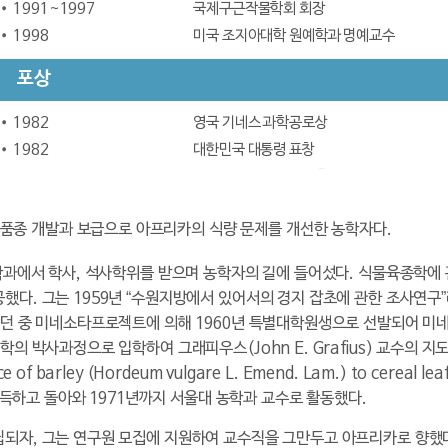
1991~1997
국제구근작물학회 회장
1998
미국 조지아대학 원예학과 명예교수
포상
1982
영국 기네스 과학공로상
1982
대한민국 대통령 표창
1983
나이지리아 이키레읍 추장(농민의 왕) 대관
1992
대한민국 상허대상
품종 개발과 보급으로 아프리카의 식량 문제를 개선한 농학자다.
1990/1995
벨지움 보드윈상
2006
브라질 환경장관 공로상
농학과에서 학사, 석사학위를 받으며 농학자의 길에 들어섰다. 식물육종학에
다. 그는 1959년 “수원지방에서 있어서의 경지 잡초에 관한 조사연구”
있던 중 미네소타프로젝트에 의해 1960년 특별대학원생으로 선발되어 미
의 박사과정으로 입학하여 그래피우스(John E. Grafius) 교수의 
barley (Hordeum vulgare L. Emend. Lam.) to cereal leaf
 취득하고 돌아와 1971년까지 서울대 농학과 교수로 활동했다.
되자, 그는 연구원 모집에 지원하여 교수직을 그만두고 아프리카로 향했