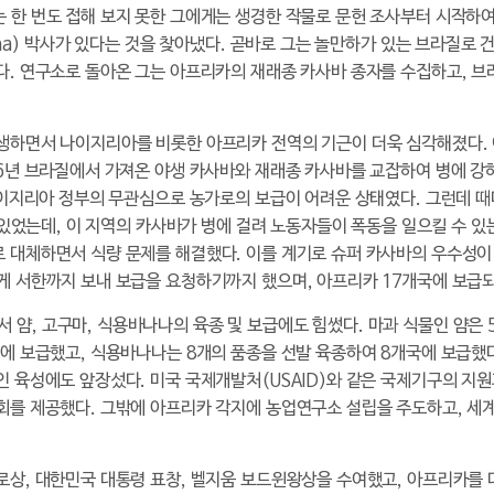
 한 번도 접해 보지 못한 그에게는 생경한 작물로 문헌 조사부터 시작하
nha) 박사가 있다는 것을 찾아냈다. 곧바로 그는 놀만하가 있는 브라질로
다. 연구소로 돌아온 그는 아프리카의 재래종 카사바 종자를 수집하고, 브
생하면서 나이지리아를 비롯한 아프리카 전역의 기근이 더욱 심각해졌다. 
76년 브라질에서 가져온 야생 카사바와 재래종 카사바를 교잡하여 병에 강
 나이지리아 정부의 무관심으로 농가로의 보급이 어려운 상태였다. 그런데 
 있었는데, 이 지역의 카사바가 병에 걸려 노동자들이 폭동을 일으킬 수 있
 대체하면서 식량 문제를 해결했다. 이를 계기로 슈퍼 카사바의 우수성
게 서한까지 보내 보급을 요청하기까지 했으며, 아프리카 17개국에 보급
얌, 고구마, 식용바나나의 육종 및 보급에도 힘썼다. 마과 식물인 얌은 
에 보급했고, 식용바나나는 8개의 품종을 선발 육종하여 8개국에 보급했다
 육성에도 앞장섰다. 미국 국제개발처(USAID)와 같은 국제기구의 지
회를 제공했다. 그밖에 아프리카 각지에 농업연구소 설립을 주도하고, 
로상, 대한민국 대통령 표창, 벨지움 보드윈왕상을 수여했고, 아프리카를