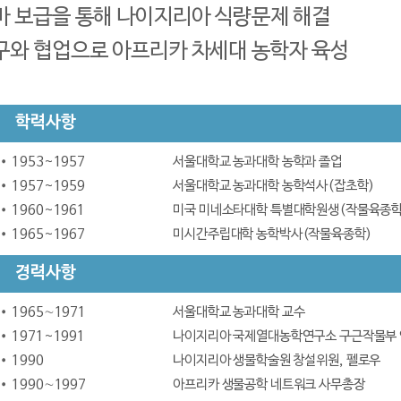
바 보급을 통해 나이지리아 식량문제 해결
와 협업으로 아프리카 차세대 농학자 육성
학력사항
1953~1957
서울대학교 농과대학 농학과 졸업
1957~1959
서울대학교 농과대학 농학석사(잡초학)
1960~1961
미국 미네소타대학 특별대학원생(작물육종학
1965~1967
미시간주립대학 농학박사(작물육종학)
경력사항
1965∼1971
서울대학교 농과대학 교수
1971~1991
나이지리아 국제열대농학연구소 구근작물부 
1990
나이지리아 생물학술원 창설위원, 펠로우
1990∼1997
아프리카 생물공학 네트워크 사무총장