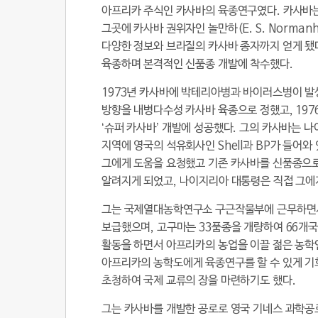
아프리카 주식인 카사바의 육종연구였다. 카사바는
그곳에 카사바 권위자인 놀만하(E. S. Norma
다양한 정보와 브라질의 카사바 종자까지 얻게 됐
육종하며 본격적인 신품종 개발에 착수했다.
1973년 카사바에 박테리아병과 바이러스병이 발
방향을 내병다수성 카사바 육종으로 정했고, 19
‘슈퍼 카사바’ 개발에 성공했다. 그의 카사바는
지역에 영국의 석유회사인 Shell과 BP가 들어와
그에게 도움을 요청했고 기존 카사바를 신품종으로
알려지게 되었고, 나이지리아 대통령은 직접 그에
그는 국제열대농학연구소 구근작물부에 근무하면서 
보급했으며, 고구마는 33품종을 개량하여 66개국
활동을 하면서 아프리카의 농업을 이끌 젊은 농학인
아프리카의 농학도에게 육종연구를 할 수 있게 기
초청하여 국제 교류의 장을 마련하기도 했다.
그는 카사바를 개발한 공로로 영국 기네스 과학공