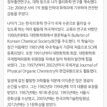
정부출연연구소, 대학 등으로 나가 물리화학 연구를 계속했다.
그는 2006년 사비 1억 원을 인하대 화학과에 기부하여 잔잔한
감동을 주었다.
나아가 그는 한국의 화학 연구가 국제 수준으로 올라설 수
있도록 하는 여러 활동에 적극적이었다. 교육과 연구로 바빴던
1980년대에도 대한화학회에서 영문학술지
Bulletin of
Korean Chemical Society
창간을 주도했다. 이 학술지는
창간 이듬해인 1981년에 국내 학술지 가운데 처음으로 SCI에
등록되었다. 또한 1991년부터 대한화학회 회장, 대한화학회
국제협력위원회 위원장을 차례로 맡아 학회의 발전에 힘을
보탰다. 그는 1997년부터 2002년까지 국제저널
Journal of
Physical Organic Chemistry
의 편집위원으로도 활동했다.
일생에 걸친 활발한 과학활동 덕분에 이익춘은 많은 영광의
순간을 누렸다. 그는 1982년과 1994년에 각각 대통령 표창을
받았다. 1987년에는 제1회 춘강상, 1993년에는 서울시
문화상을 수상했고, 2005년에는 한국과학기술한림원상,
2012년에는 3‧1문화상을 받았다.