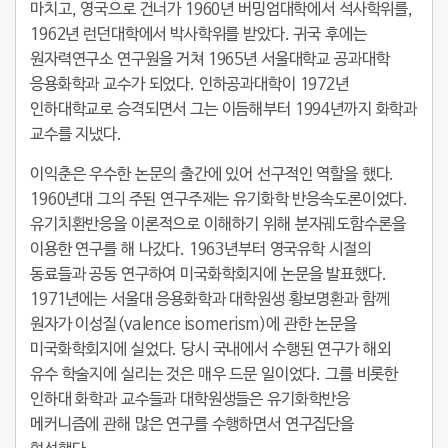
마치고, 영국으로 건너가 1960년 버밍엄대학에서 석사학위를,
1962년 런던대학에서 박사학위를 받았다. 귀국 후에는
원자력연구소 연구원을 거쳐 1965년 서울대학교 공과대학
응용화학과 교수가 되었다. 인하공과대학이 1972년
인하대학교로 승격되면서 그는 이듬해부터 1994년까지 화학과
교수를 지냈다.
이익춘은 우수한 논문의 출간에 있어 선구적인 역할을 했다.
1960년대 그의 주된 연구주제는 유기화학 반응속도론이었다.
유기치환반응을 이론적으로 이해하기 위해 분자궤도함수론을
이용한 연구를 해 나갔다. 1963년부터 영국유학 시절의
동료들과 공동 연구하여 미국화학회지에 논문을 발표했다.
1971년에는 서울대 응용화학과 대학원생 황보명환과 함께
원자가 이성질(valence isomerism)에 관한 논문을
미국화학회지에 실었다. 당시 국내에서 수행된 연구가 해외
유수 학술지에 실리는 것은 매우 드문 일이었다. 그를 비롯한
인하대 화학과 교수들과 대학원생들은 유기화학반응
메커니즘에 관해 많은 연구를 수행하면서 연구집단을