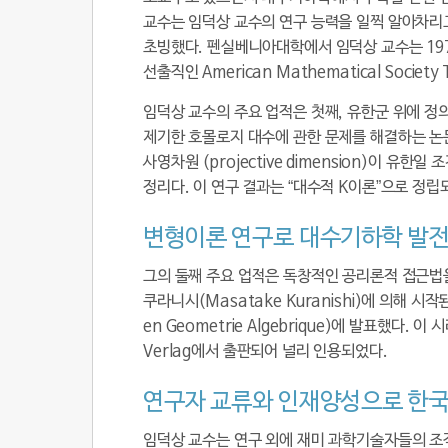
교수는 임덕상 교수의 연구 능력을 일찍 알아차리
초빙했다. 펜실베니아대학에서 임덕상 교수는 197
선출직인
American Mathematical Society 
임덕상 교수의 주요 업적은 첫째, 유한군 위에 정의된
제기한 호몰로지 대수에 관한 문제를 해결하는 논
사영차원 (projective dimension)이 
정리다. 이 연구 결과는 “대수적 K이론”으로 정립
변형이론 연구로 대수기하학 발전
그의 둘째 주요 업적은 독창적인 공리론적 접근법을 
쿠라니시(Masatake Kuranishi)에 의해 시작
en Geometrie Algebrique)에 발표했다. 이
Verlag에서 출판되어 널리 인용되었다.
연구자 교류와 인재양성으로 한국
임덕상 교수는 연구 외에 재미 과학기술자들의 조직