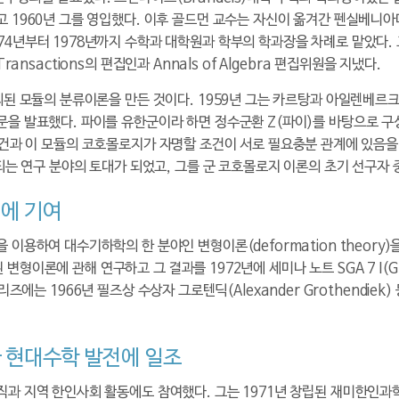
고 1960년 그를 영입했다. 이후 골드먼 교수는 자신이 옮겨간 펜실베니
4년부터 1978년까지 수학과 대학원과 학부의 학과장을 차례로 맡았다.
Transactions
의 편집인과
Annals of Algebra
편집위원을 지냈다.
 모듈의 분류이론을 만든 것이다. 1959년 그는 카르탕과 아일렌베르크(Ca
문을 발표했다. 파이를 유한군이라 하면 정수군환 Z(파이)를 바탕으로 구
유한일 조건과 이 모듈의 코호몰로지가 자명할 조건이 서로 필요충분 관계에 있음
되는 연구 분야의 토대가 되었고, 그를 군 코호몰로지 이론의 초기 선구자 
에 기여
이용하여 대수기하학의 한 분야인 변형이론(deformation theory)
된 변형이론에 관해 연구하고 그 결과를 1972년에 세미나 노트 SGA 7 I(Gro
 시리즈에는 1966년 필즈상 수상자 그로텐딕(Alexander Grothendiek) 
 현대수학 발전에 일조
과 지역 한인사회 활동에도 참여했다. 그는 1971년 창립된 재미한인과