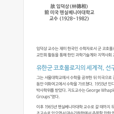
故 임덕상(林德相)
前 미국 펜실베니아대학교
교수 (1928~1982)
임덕상 교수
는 재미 한국인 수학자로서 군 코호
교민회 활동을 통해 한인 과학기술계와 지역사회 
유한군 코호몰로지의 세계적, 선
그는 서울대학교에서 수학을 공부한 뒤 미국으로 건
동안 이화여고에서 수학을 가르쳤다. 1955년 
박사학위를 받았다. 지도교수는 George Whaples으로
Groups”였다.
이후 1965년 펜실베니아대학 교수로 갈 때까지 
조교수로 있으면서 대수기하학에서 주목할 만한 연구