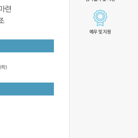
 마련
조
예우 및 지원
하학)