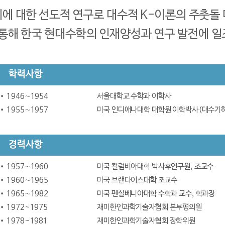
에 대한 선도적 연구로 대수적 K-이론의 주춧돌
 통해 한국 현대수학의 인재양성과 연구 발전에 일
학력사항
1946∼1954
서울대학교 수학과 이학사
1955∼1957
미국 인디애나대학 대학원 이학박사(대수기
경력사항
1957∼1960
미국 컬럼비아대학 박사후연구원, 조교수
1960∼1965
미국 브랜다이스대학 조교수
1965∼1982
미국 펜실베니아대학 수학과 교수, 학과장
1972~1975
재미한인과학기술자협회 본부평의원
1978~1981
재미한인과학기술자협회 장학위원