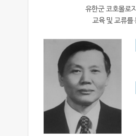
유한군 코호몰로지
교육 및 교류를