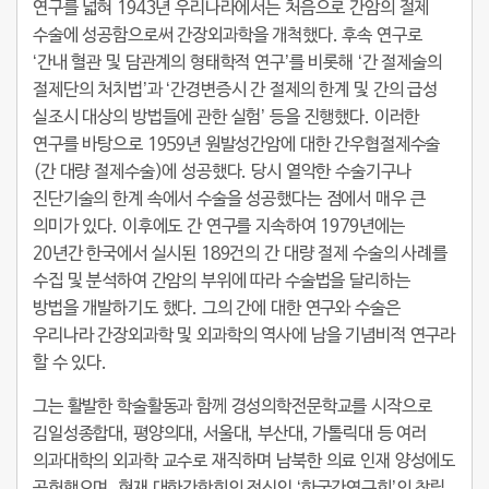
연구를 넓혀 1943년 우리나라에서는 처음으로 간암의 절제
수술에 성공함으로써 간장외과학을 개척했다. 후속 연구로
‘간내 혈관 및 담관계의 형태학적 연구’를 비롯해 ‘간 절제술의
절제단의 처치법’과 ‘간경변증시 간 절제의 한계 및 간의 급성
실조시 대상의 방법들에 관한 실험’ 등을 진행했다. 이러한
연구를 바탕으로 1959년 원발성간암에 대한 간우협절제수술
(간 대량 절제수술)에 성공했다. 당시 열악한 수술기구나
진단기술의 한계 속에서 수술을 성공했다는 점에서 매우 큰
의미가 있다. 이후에도 간 연구를 지속하여 1979년에는
20년간 한국에서 실시된 189건의 간 대량 절제 수술의 사례를
수집 및 분석하여 간암의 부위에 따라 수술법을 달리하는
방법을 개발하기도 했다. 그의 간에 대한 연구와 수술은
우리나라 간장외과학 및 외과학의 역사에 남을 기념비적 연구라
할 수 있다.
그는 활발한 학술활동과 함께 경성의학전문학교를 시작으로
김일성종합대, 평양의대, 서울대, 부산대, 가톨릭대 등 여러
의과대학의 외과학 교수로 재직하며 남북한 의료 인재 양성에도