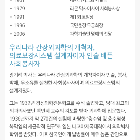
1961
대한의학협회 학술상
1979
라몬 막사이사이 사회봉사상
1991
제1회 호암상
1996
국민훈장 무궁화장
2006
과학기술인 명예의 전당
우리나라 간장외과학의 개척자,
의료보장시스템 설계자이자 인술 베푼
사회봉사자
장기려 박사는 우리나라 간장외과학의 개척자이자 인술, 봉사,
박애, 무소유를 실천한 사회봉사자이며 의료보장시스템의
설계자였다.
그는 1932년 경성의학전문학교를 수석 졸업하고, 당대 최고의
외과의사였던 백인제 교수의 지도를 받아 외과학에 입문했다.
1936년까지 약 270건의 실험에 바탕한 “충수염 및 충수염성
복막염의 세균학적 연구”로 일본 나고야제국대학에서 의학박사
학위를 받았다. 이후 한국인에게 발병률이 매우 높은 간암으로