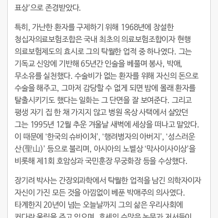
표상’으로 존경받았다.
특히, 가난한 환자를 구제하기 위해 1968년에 창설한
청십자의료보험조합은 국내 최초의 의료보험조합이자 현행
의료보험제도의 효시로 그의 탁월한 업적 중 하나였다. 그는
기독교 신앙에 기반해 65년간 인술을 베풀며 봉사, 박애,
무소유를 실천했다. 수술비가 없는 환자를 위해 자신의 돈으로
수술을 해주고, 그마저 감당할 수 없게 되면 밤에 몰래 환자를
탈출시키기도 했다는 일화는 그 단면을 잘 보여준다. 그리고
평생 자기 집 한 채 가지지 않고 병원 옥상 사택에서 살았던
그는 1995년 12월 추운 겨울날 새벽에 세상을 떠나고 말았다.
이 때문에 ‘한국의 슈바이처’, ‘행려병자의 아버지’, ‘성스러운
산(聖山)’ 등으로 불리며, 아시아의 노벨상 ‘막사이사이상’을
비롯해 제1회 호암상과 국민훈장 무궁화장 등을 수상했다.
장기려 박사는 간장외과학에서 탁월한 업적을 남긴 의학자이자
자신이 가진 모든 것을 아낌없이 베푼 박애주의 의사였다.
타계한지 20년이 넘는 오늘날까지 그의 삶은 우리사회에
커다란 울림을 주고 있으며, 후세의 수많은 논문과 저서들이