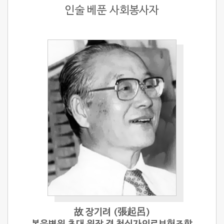
인술 베푼 사회봉사자
故 장기려 (張起呂)