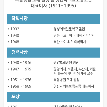
복음병원 초대 원장 겸 청십자의료보험조합
대표이사 (1911~1995)
학력사항
1932
경성의학전문학교 졸업
1940
일본 나고야제국대학 의학박사
1948
북한 수여 최초 의학박사
경력사항
1940 ~ 1946
평양도립병원 원장
1947 ~ 1979
평양의대, 서울대, 부산대, 카톨
릭대 등 의과대학 외과학 교수
1951 ~ 1976
복음병원 초대 원장
1968 ~ 1989
청십자의료보험조합 대표이사
포상