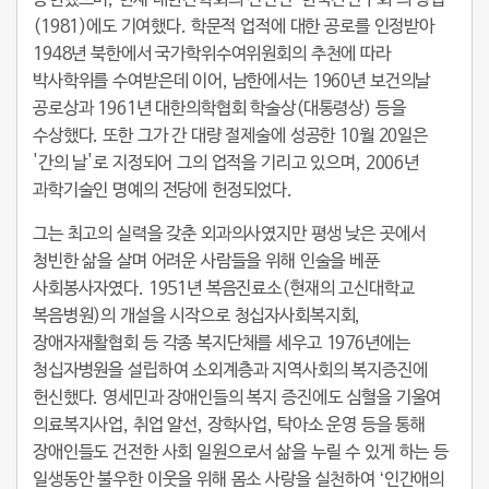
공헌했으며, 현재 대한간학회의 전신인 ‘한국간연구회’의 창립
(1981)에도 기여했다. 학문적 업적에 대한 공로를 인정받아
1948년 북한에서 국가학위수여위원회의 추천에 따라
박사학위를 수여받은데 이어, 남한에서는 1960년 보건의날
공로상과 1961년 대한의학협회 학술상(대통령상) 등을
수상했다. 또한 그가 간 대량 절제술에 성공한 10월 20일은
'간의 날'로 지정되어 그의 업적을 기리고 있으며, 2006년
과학기술인 명예의 전당에 헌정되었다.
그는 최고의 실력을 갖춘 외과의사였지만 평생 낮은 곳에서
청빈한 삶을 살며 어려운 사람들을 위해 인술을 베푼
사회봉사자였다. 1951년 복음진료소(현재의 고신대학교
복음병원)의 개설을 시작으로 청십자사회복지회,
장애자재활협회 등 각종 복지단체를 세우고 1976년에는
청십자병원을 설립하여 소외계층과 지역사회의 복지증진에
헌신했다. 영세민과 장애인들의 복지 증진에도 심혈을 기울여
의료복지사업, 취업 알선, 장학사업, 탁아소 운영 등을 통해
장애인들도 건전한 사회 일원으로서 삶을 누릴 수 있게 하는 등
일생동안 불우한 이웃을 위해 몸소 사랑을 실천하여 ‘인간애의