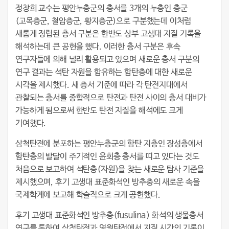
정창희 교수는 평안누층군의 층서를 3개의 누층인 층군
(고목층군, 철암층군, 황지층군)으로 구분했는데 이처럼
새롭게 정립된 층서 구분은 한반도 상부 고생대 지질 기록을
해석하는데 큰 공헌을 했다. 이러한 층서 구분은 후속
연구자들에 의해 널리 활용되고 있으며 새로운 층서 구분의
연구 결과는 석탄 자원을 함유하는 함탄층에 대한 새로운
시각을 제시했다. 새 층서 기준에 따라 각 탄전지대에서
관찰되는 층서를 종합적으로 탄전과 탄전 사이의 층서 대비가
가능하게 됨으로써 한반도 탄전 지질을 해석에도 크게
기여했다.
삼척탄전에 분포하는 평안누층군의 함탄 지층인 장성층에서
함탄층의 발달이 주기적인 윤회층 층서를 띠고 있다는 것도
처음으로 보고하여 석탄층(자원)을 찾는 새로운 탐사 기준을
제시했으며, 후기 고생대 표준화석인 방추충의 새로운 속을
국제학계에 보고해 학술적으로 크게 공헌했다.
후기 고생대 표준화석인 방추충(fusulina) 화석의 생물층서
연구를 통하여 삼척탄전과 영월탄전에서 지질 시간의 기록이