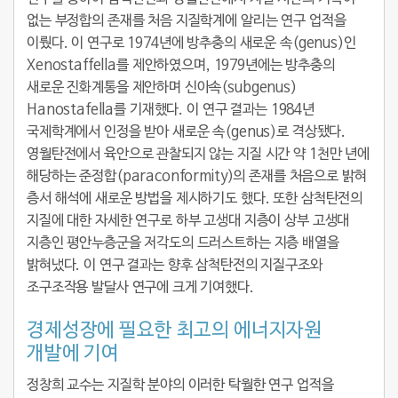
없는 부정합의 존재를 처음 지질학계에 알리는 연구 업적을
이뤘다. 이 연구로 1974년에 방추충의 새로운 속(genus)인
Xenostaffella를 제안하였으며, 1979년에는 방추충의
새로운 진화계통을 제안하며 신아속(subgenus)
Hanostafella를 기재했다. 이 연구 결과는 1984년
국제학계에서 인정을 받아 새로운 속(genus)로 격상됐다.
영월탄전에서 육안으로 관찰되지 않는 지질 시간 약 1천만 년에
해당하는 준정합(paraconformity)의 존재를 처음으로 밝혀
층서 해석에 새로운 방법을 제시하기도 했다. 또한 삼척탄전의
지질에 대한 자세한 연구로 하부 고생대 지층이 상부 고생대
지층인 평안누층군을 저각도의 드러스트하는 지층 배열을
밝혀냈다. 이 연구 결과는 향후 삼척탄전의 지질구조와
조구조작용 발달사 연구에 크게 기여했다.
경제성장에 필요한 최고의 에너지자원
개발에 기여
정창희 교수는 지질학 분야의 이러한 탁월한 연구 업적을