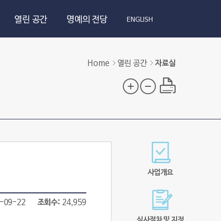
열린 공간
명예의 전당
ENGLISH
Home
열린 공간
자료실
사업개요
-09-22
조회수
24,959
심사절차 및 지정