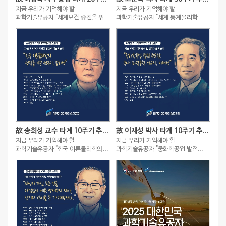
지금 우리가 기억해야 할
지금 우리가 기억해야 할
과학기술유공자 "세계보건 증진을 위해
과학기술유공자 "세계 통계물리학
헌신한 아시아의 슈바이처, 이종욱"
역사를 새로 쓴 세계적인
이론물리학자, 조순탁"
故 송희성 교수 타계 10주기 추모 스토리
故 이재성 박사 타계 10주기 추모 스토리
지금 우리가 기억해야 할
지금 우리가 기억해야 할
과학기술유공자 "한국 이론물리학의
과학기술유공자 "중화학공업 발전
성장을 이끈 선구자, 송희성"
주도한 국내 화학공학 선구자, 이재성"