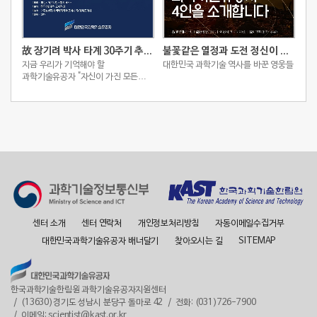
故 장기려 박사 타계 30주기 추모 스토리
불꽃같은 열정과 도전 정신이 빚어낸 2025 대한민국 과학기술유공자 4인
지금 우리가 기억해야 할
대한민국 과학기술 역사를 바꾼 영웅들
과학기술유공자 "자신이 가진 모든
것을 아낌없이 베푼 박애주의 의사,
장기려 박사를 꼭 기억해주세요."
센터 소개
센터 연락처
개인정보처리방침
자동이메일수집거부
대한민국과학기술유공자 배너달기
찾아오시는 길
SITEMAP
한국과학기술한림원 과학기술유공자지원센터
(13630)경기도 성남시 분당구 돌마로 42
전화: (031)726-7900
이메일: scientist@kast.or.kr