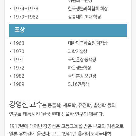
위원회 위원장
1974~1978
한국생물과학협회 회장
1979~1982
강릉대학 초대 학장
포상
1963
대한민국학술원 저작상
1970
과학기술상
1971
국민훈장 동백장
1972
하은생물학상
1982
국민훈장 모란장
1989
5.16민족상
강영선 교수
는 동물학, 세포학, 유전학, 발생학 등의
연구를 태동시킨 ‘한국 현대 생물학 연구의 대부’다.
1917년에 태어난 강영선은 고등교육을 받은 부모의 지원으로
일본 유학길에 올랐다. 그는 1941년 홋카이도제국대학