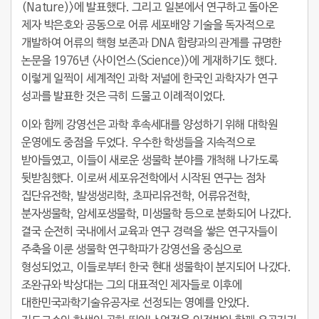
(Nature)>에 발표했다. 그리고 일본에서 연구하고 돌아온
제자 박은호와 공동으로 어류 세포배양 기술을 독자적으로
개발하여 어류의 핵형 보존과 DNA 함량과의 관계를 규명한
논문을 1976년 <사이언스(Science)>에 게재하기도 했다.
이렇게 일찍이 세계적인 과학 저널에 한국인 과학자가 연구
성과를 발표한 것은 극히 드물고 이례적이었다.
이와 함께 강영선은 과학 후속세대를 양성하기 위해 대학원
운영에도 중점을 두었다. 우수한 학생들을 지속적으로
받아들였고, 이들이 새로운 생물학 분야를 개척해 나가도록
뒷받침했다. 이로써 세포유전학에서 시작된 연구는 점차
집단유전학, 발생생리학, 초파리유전학, 어류유전학,
분자생물학, 암세포생물학, 미생물학 등으로 분화되어 나갔다.
결국 순전히 국내에서 교육과 연구 경력을 쌓은 연구자들이
주축을 이룬 생물학 연구학파가 강영선을 중심으로
형성되었고, 이들로부터 한국 현대 생물학이 분지되어 나갔다.
조완규와 박상대는 그의 대표적인 제자들로 이후에
대한민국과학기술유공자로 선정되는 영예를 안았다.