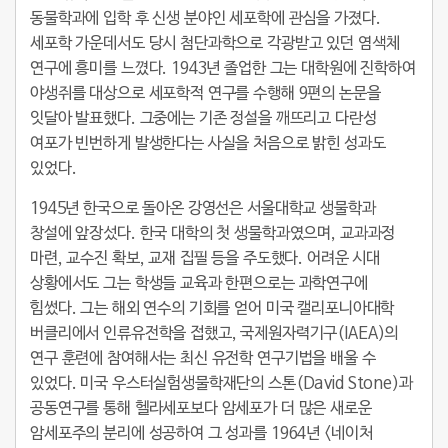
동물학과에 입학 후 신생 분야인 세포학에 관심을 가졌다.
세포학 가운데서도 당시 첨단과학으로 각광받고 있던 염색체
연구에 흥미를 느꼈다. 1943년 졸업한 그는 대학원에 진학하여
야생쥐를 대상으로 세포학적 연구를 수행해 9편의 논문을
잇달아 발표했다. 그중에는 기존 정설을 깨뜨리고 다란성
여포가 빈번하게 발생한다는 사실을 처음으로 밝힌 성과도
있었다.
1945년 한국으로 돌아온 강영선은 서울대학교 생물학과
창설에 앞장섰다. 한국 대학의 첫 생물학과였으며, 교과과정
마련, 교수진 확보, 교재 집필 등을 주도했다. 어려운 시대
상황에서도 그는 학생들 교육과 한편으로는 과학연구에
힘썼다. 그는 해외 연수의 기회를 얻어 미국 캘리포니아대학
버클리에서 인류유전학을 접했고, 국제원자력기구(IAEA)의
연구 훈련에 참여해서는 최신 유전학 연구기법을 배울 수
있었다. 미국 우스터실험생물학재단의 스톤(David Stone)과
공동연구를 통해 헬라세포보다 암세포가 더 많은 새로운
암세포주의 분리에 성공하여 그 성과를 1964년 <네이처