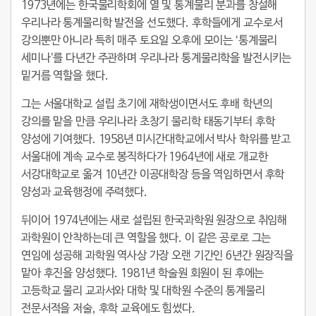
1973년에는 한국물리학회에 열 및 통계물리 분과를 창설해
우리나라 통계물리학 발전을 선도했다. 후학들에게 교수로서
강의뿐만 아니라 특히 매주 토요일 오후에 모이는 ‘통계물리
세미나’를 다년간 주관하며 우리나라 통계물리학을 발전시키는
밑거름 역할을 했다.
그는 서울대학교 설립 초기에 재학생이면서도 후배 학년의
강의를 맡을 만큼 우리나라 초창기 물리학 태동기부터 후학
양성에 기여했다. 1958년 미시간대학교에서 박사 학위를 받고
서울대에 계속 교수로 봉직하다가 1964년에 새로 개교한
서강대학교로 옮겨 10년간 이공대학장 등을 역임하면서 후학
양성과 교육행정에 주력했다.
뒤이어 1974년에는 새로 설립된 한국과학원 원장으로 취임해
과학원이 안착하는데 큰 역할을 했다. 이 같은 공로로 그는
연임에 성공해 과학원 역사상 가장 오랜 기간인 6년간 원장직을
맡아 후진을 양성했다. 1981년 학술원 회원이 된 후에는
고등학교 물리 교과서와 대학 및 대학원 수준의 통계물리
전문서적을 저술, 후학 교육에도 힘썼다.