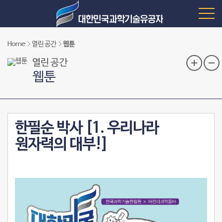
Home
열린 공간
웹툰
열린 공간
웹툰
한필순 박사 [1. 우리나라
원자력의 대부!]