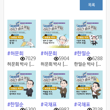
목록
#허문회
#허문회
#한필순
7029
5904
6288
허문회 박사 [2. 중요한 건 밥 힘!]
허문회 박사 [1. 볍씨 한 알로 세상을 바꾸다!]
한필순 박사 [2. 기술의 독립, 나라의 독립!]
#한필순
#국채표
#국채표
6300
6982
7038