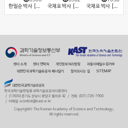
한필순 박사 [1. 우리나라 원자력의 대부!]
국채표 박사 [2. 하늘을 보고, 미래를 보다!]
국채표 박사 [1. 한국 기상학과 기상예보의 개척자!]
센터 소개
센터 연락처
개인정보처리방침
자동이메일수집거부
대한민국과학기술유공자 배너달기
찾아오시는 길
SITEMAP
한국과학기술한림원 과학기술유공자지원센터
(13630)경기도 성남시 분당구 돌마로 42
전화: (031)726-7900
이메일: scientist@kast.or.kr
Copyright© The Korean Academy of Science and Technology,
All rights reserved.