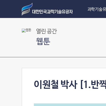
과학기술유
열린 공간
웹툰
이원철 박사 [1.반