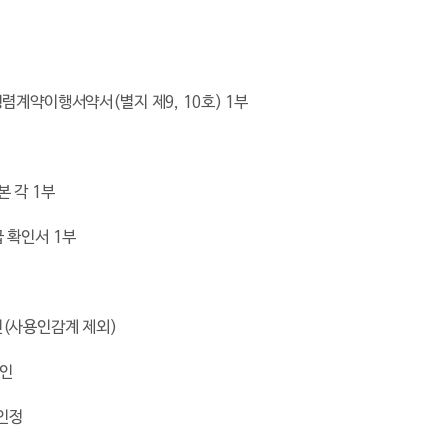
 청렴계약이행서약서
(
별지 제
9, 10
호
) 1
부
본 각
1
부
급 확인서
1
부
인
(
사용인감계 제외
)
날인
인정