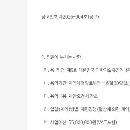
공고번호 제
2026-004
호
(
공고
)
1.
입찰에 부치는 사항
가
.
용 역 명
:
제
9
회 대한민국 과학기술유공자 헌
나
.
용역기간
:
계약체결일로부터
~ 6
월
30
일
(
화
다
.
용역내용
:
제안요청서 참조
라
.
입찰
(
계약
)
방법
:
제한경쟁
(
협상에 의한 계약
마
.
사업예산
: 55,000,000
원
(VAT
포함
)