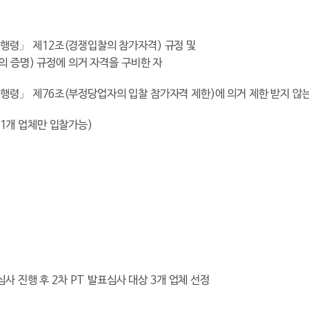
시행령」
제
12
조
(
경쟁입찰의 참가자격
)
규정 및
의 증명
)
규정에 의거 자격을 구비한 자
시행령」
제
76
조
(
부정당업자의 입찰 참가자격 제한
)
에 의거 제한 받지 않
1
개 업체만 입찰가능
)
심사 진행 후
2
차
PT
발표심사 대상
3
개 업체 선정