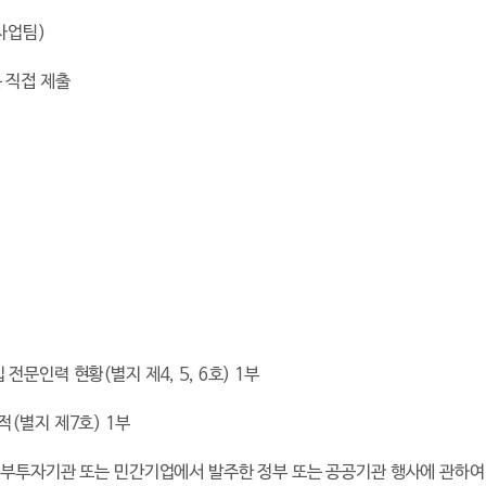
사업팀
)
 직접 제출
입 전문인력 현황
(
별지 제
4, 5, 6
호
) 1
부
적
(
별지 제
7
호
) 1
부
부투자기관 또는 민간기업에서 발주한 정부 또는 공공기관 행사에 관하여