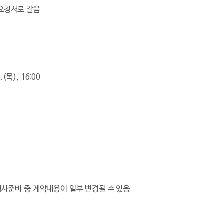
요청서로 갈음
.(
목
), 16:00
행사준비 중
계약내용이
일부 변경될 수 있음