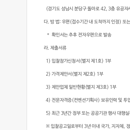
(
경기도 성남시 분당구 돌마로
42, 3
층 유공자
다
.
방 법
:
우편
(
접수기간 내 도착까지 인정
)
또는
＊ 확인서는 추후 전자우편으로 발송
라
.
제출서류
1)
입찰참가신청서
(
별지 제
1
호
) 1
부
2)
가격제안서
(
별지 제
2
호
) 1
부
3)
제안업체 일반현황
(
별지 제
3
호
) 1
부
4)
전문자격증
(
컨벤션기획사
)
보유인력 및 투
5)
최근
3
년간 정부 또는 공공기관 행사 대행실
※ 입찰공고일로부터
3
년 이내 국가
,
지자체
,
정