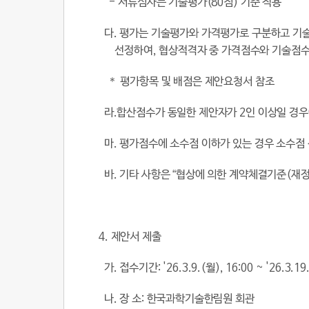
-
서류심사는 기술평가
(80
점
)
기준 적용
다
.
평가는 기술평가와 가격평가로 구분하고 기
선정하여
,
협상적격자 중 가격점수와 기술점수
＊ 평가항목 및 배점은 제안요청서 참조
라
.
합산점수가 동일한 제안자가
2
인 이상일 경
마
.
평가점수에 소수점 이하가 있는 경우 소수점
바
.
기타 사항은
“
협상에 의한 계약체결기준
(
재정
4.
제안서 제출
가
.
접수기간
: '26.3.9.(
월
), 16:00 ~ '26.3.19
나
.
장 소
:
한국과학기술한림원 회관