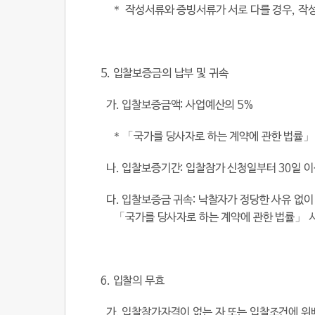
＊ 작성서류와 증빙서류가 서로 다를 경우
,
작
5.
입찰보증금의 납부 및 귀속
가
.
입찰보증금액
:
사업예산의
5%
＊「국가를 당사자로
하는 계약에 관한 법률」
나
.
입찰보증기간
:
입찰참가 신청일부터
30
일 
다
.
입찰보증금 귀속
:
낙찰자가 정당한 사유 없이
「국가를
당사자로 하는 계약에 관한 법률」
6.
입찰의 무효
가
.
입찰참가자격이 없는 자 또는 입찰조건에 위