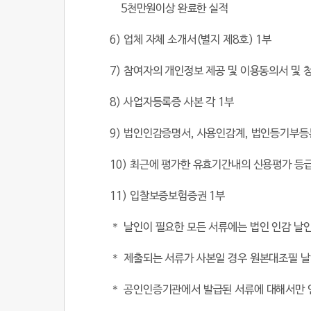
5
천만원이상
완료한 실적
6)
업체 자체 소개서
(
별지 제
8
호
) 1
부
7)
참여자의 개인정보 제공 및 이용동의서 및
8)
사업자등록증 사본 각
1
부
9)
법인인감증명서
,
사용인감계
,
법인등기부등
10)
최근에 평가한 유효기간내의 신용평가 등
11)
입찰보증보험증권
1
부
＊ 날인이 필요한 모든 서류에는 법인 인감 날
＊ 제출되는 서류가 사본일 경우 원본대조필 
＊ 공인인증기관에서 발급된 서류에 대해서만 