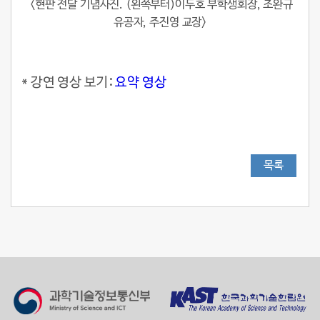
<현판 전달 기념사진. (왼쪽부터)이두호 부학생회장, 조완규
유공자, 주진영 교장>
* 강연 영상 보기:
요약 영상
목록