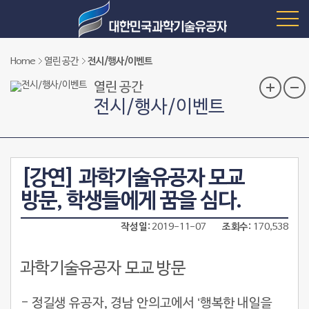
Home
열린 공간
전시/행사/이벤트
열린 공간
전시/행사/이벤트
[강연] 과학기술유공자 모교
방문, 학생들에게 꿈을 심다.
작성일
2019-11-07
조회수
170,538
과학기술유공자 모교 방문
- 정길생 유공자, 경남 안의고에서 ‘행복한 내일을