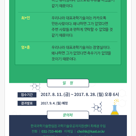
아닌 유리병이나 캔으로된 우유를 마셨을거
훈
같기 때문이다.
김
"황우석박사"
최*인
우리나라 대표과학기술자는 카카오톡
*
https://goo.gl/TasGwQ
만든사람이다. 왜냐하면 그가 없었다면
영
주변 사람들과 편하게 연락할 수 없었을 것
같기 때문이다.
김
"항공우주개척자"
*
https://goo.gl/nu6AnK
엄*훈
우리나라 대표과학기술자는 장영실이다.
규
왜냐하면 그가 없었다면 측우기가 없었을
것이기 때문이다.
김*락
우리나라 대표과학기술자는 우장춘이다.
왜냐하면 그가 없었다면 씨없는 수박이
나오지 않았을 것이기 때문이다.
송*리
우리나라 대표과학기술자는 신석균이다.
왜냐하면 그가 없었다면 종이우유팩이
없었을것이고 플라스틱 유리병에
담겨져야했을것이기 때문이다. 종이팩의
조밀한 압축이 지금의 포장용기를
만들어냈다.