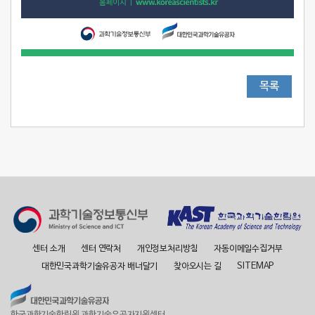
강*순
우리나라 대표과학기술자는 신석균이다.
왜냐하면 그가 없었다면 우유팩이없어서
무거운유리병이나 인위적인 페트병을
무분별하게사용을 하고 있을거같아서이기
때문이다.
이*철
우리나라 대표과학기술자는 석주명이다.
목록
왜냐하면 그가 없었다면 일본에 한국의
생물분류를 빼앗겼을 것이기 때문이다.
김*현
우리나라 대표과학기술자는 정재원이다.
왜냐하면 그가 콩으로 만든 두유, 베지밀의
창시자이며, 일제시대때부터 원인불명으로
죽어가는 소아들을 위해 밤낮으로 만든
제품이 베지밀 이기 때문이다. 이 분은
시대를 떠나서 존경해야 한다 .
이*미
우리나라 대표과학기술자는 장영실이다.
왜냐하면 그가 없었다면 삶이 편리하지
센터 소개
센터 연락처
개인정보처리방침
자동이메일수집거부
않고 늘 예측불가능했을 것이기 때문이다.
대한민국과학기술유공자 배너달기
찾아오시는 길
SITEMAP
정*라
우리나라 대표과학기술자는 장영실이다.
왜냐하면 그가 없었다면 과학이란 분야가
우리나라에서 그렇게 빨리 조명을 받지 못
한국과학기술한림원 과학기술유공자지원센터