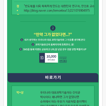
정
"반도체를 더욱 똑똑하게 만드는 대한민국 연구자, 안진호 교수"
*
http://blog.naver.com/lemontea13/221076904975
선
김
"한국 원자력의 아버지 박철재"
*
http://blog.naver.com/tedori7/221079837204
선
고
"인터넷 강국의 명성은 전길남 교수로부터"
*
goo.gl/kPvVyZ
경
김
"우장춘의 과학은 자연이었다"
*
https://www.facebook.com/gimjeonggyu/posts/1458777460
규
심
"대한민국 최초의 인공위성 우리별 1호의 개발자 박성동!"
*
http://blog.naver.com/subdue78/221083916531
우
박*상
우리나라 대표과학기술자는 신석균
박사이다. 왜냐하면 그가 없었다면
서
"나노광학 연구 선도자 고 신중훈 KAIST 나노과학기술대학원 교수"
슈퍼에서 파는 우유가 지금처럼 종이팩이
*
https://goo.gl/ghTCPE