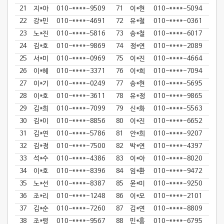
21
지*아
010-****-9509
71
이*현
010-****-5094
22
강*민
010-****-4691
72
유*철
010-****-0361
23
노*진
010-****-5816
73
송*철
010-****-6017
24
김*호
010-****-9869
74
정*연
010-****-2089
25
서*미
010-****-0969
75
이*진
010-****-4664
26
이*혜
010-****-3371
76
이*희
010-****-7094
27
이*기
010-****-0249
77
송*현
010-****-5695
28
이*호
010-****-3611
78
유*정
010-****-9865
29
김*희
010-****-7099
79
신*화
010-****-5563
30
김*미
010-****-8856
80
이*진
010-****-6652
31
김*연
010-****-5786
81
안*희
010-****-9207
32
김*정
010-****-7500
82
박*연
010-****-4397
33
석*수
010-****-4386
83
이*아
010-****-8020
34
이*호
010-****-8396
84
임*환
010-****-9472
35
노*선
010-****-8387
85
윤*미
010-****-9250
36
조*리
010-****-1248
86
이*모
010-****-2101
37
김*순
010-****-7260
87
김*연
010-****-8809
38
조*령
010-****-9567
88
민*홍
010-****-6795