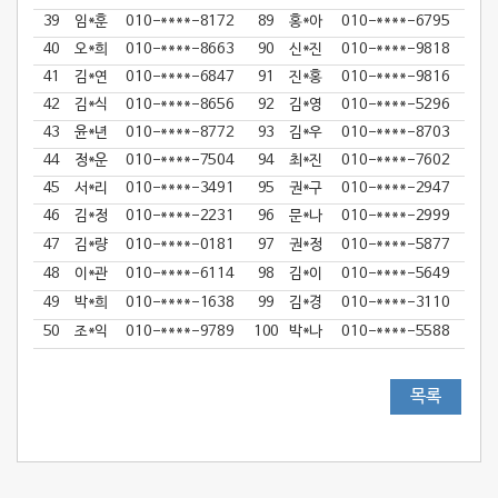
39
임*훈
010-****-8172
89
홍*아
010-****-6795
40
오*희
010-****-8663
90
신*진
010-****-9818
41
김*연
010-****-6847
91
진*홍
010-****-9816
42
김*식
010-****-8656
92
김*영
010-****-5296
43
윤*년
010-****-8772
93
김*우
010-****-8703
44
정*운
010-****-7504
94
최*진
010-****-7602
45
서*리
010-****-3491
95
권*구
010-****-2947
46
김*정
010-****-2231
96
문*나
010-****-2999
47
김*량
010-****-0181
97
권*정
010-****-5877
48
이*관
010-****-6114
98
김*이
010-****-5649
49
박*희
010-****-1638
99
김*경
010-****-3110
50
조*익
010-****-9789
100
박*나
010-****-5588
목록