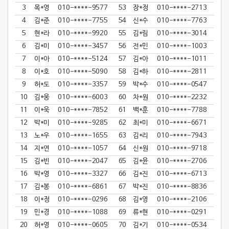
3
목*영
010-****-9577
53
장*정
010-****-2713
4
김*준
010-****-7755
54
신*수
010-****-7763
5
현*라
010-****-9920
55
김*림
010-****-3014
6
김*미
010-****-3457
56
전*민
010-****-1003
7
이*아
010-****-5124
57
김*아
010-****-1011
8
이*호
010-****-5090
58
김*하
010-****-2811
9
허*도
010-****-3357
59
박*수
010-****-0547
10
김*웅
010-****-6003
60
차*원
010-****-2232
11
이*욱
010-****-7852
61
백*훈
010-****-7788
12
박*미
010-****-9285
62
최*미
010-****-6671
13
노*우
010-****-1655
63
김*리
010-****-7943
14
지*연
010-****-1057
64
신*원
010-****-9718
15
김*빈
010-****-2047
65
김*윤
010-****-2706
16
박*영
010-****-3327
66
김*진
010-****-6713
17
김*봉
010-****-6861
67
박*진
010-****-8836
18
이*정
010-****-0296
68
김*영
010-****-2106
19
민*경
010-****-1088
69
류*현
010-****-0291
20
허*영
010-****-0605
70
김*기
010-****-0534