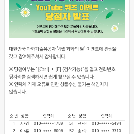
대한민국 과학기술유공자 '4월 과학의 달' 이벤트에 관심을
갖고 참여해주셔서 감사합니다.
※ 당첨여부는 "[Ctrl] + [F](검색기능)"을 열고 전화번호
뒷자리를 검색하시면 쉽게 찾으실 수 있습니다.
※ 연락처 기재 오류로 인한 상품수신 불가는 책임지지
않습니다.
순 번
성 함
연락처
순 번
성 함
연락처
1
서*영
010-****-1789
51
신*진
010-****-5494
2
이*훈
010-****-8006
52
송*숙
010-****-3310